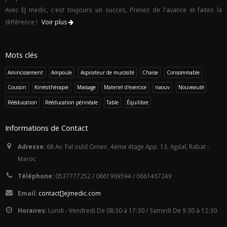
Avec EJ medic, c'est toujours un succès, Prenez de l'avance et faites la
différence !
Voir plus
Mots clés
Amincissement
Ampoule
Aspirateur de mucosité
Chaise
Consommable
Coussin
Kinésithérapie
Massage
Materiel d'exercice
naouv
Nouveauté
Rééducation
Rééducation périnéale
Table
Équilibre
Informations de Contact
Adresse:
68 Av. Fal ould Omeir, 4ème étage App. 13, Agdal, Rabat -
Maroc
Téléphone:
0537777252 / 0661969594 / 0661467249
Email:
con
tact
[]ej
med
i
c.c
om
Horaires:
Lundi - Vendredi De 08:30 à 17:30 / Samedi De 9:30 à 12:30