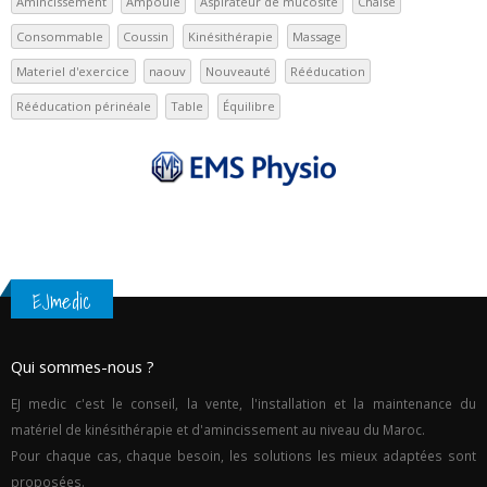
Amincissement
Ampoule
Aspirateur de mucosité
Chaise
Consommable
Coussin
Kinésithérapie
Massage
Materiel d'exercice
naouv
Nouveauté
Rééducation
Rééducation périnéale
Table
Équilibre
EJmedic
Qui sommes-nous ?
EJ medic c'est le conseil, la vente, l'installation et la maintenance du
matériel de kinésithérapie et d'amincissement au niveau du Maroc.
Pour chaque cas, chaque besoin, les solutions les mieux adaptées sont
proposées.