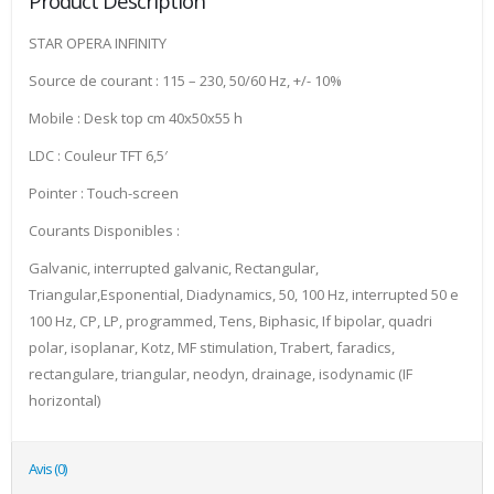
Product Description
STAR OPERA INFINITY
Source de courant : 115 – 230, 50/60 Hz, +/- 10%
Mobile : Desk top cm 40x50x55 h
LDC : Couleur TFT 6,5′
Pointer : Touch-screen
Courants Disponibles :
Galvanic, interrupted galvanic, Rectangular,
Triangular,Esponential, Diadynamics, 50, 100 Hz, interrupted 50 e
100 Hz, CP, LP, programmed, Tens, Biphasic, If bipolar, quadri
polar, isoplanar, Kotz, MF stimulation, Trabert, faradics,
rectangulare, triangular, neodyn, drainage, isodynamic (IF
horizontal)
Avis (0)