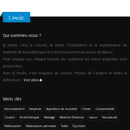
EJmedic
Qui sommes-nous ?
EJ medic c'est le conseil, la vente, l'installation et la maintenance du
matériel de kinésithérapie et d'amincissement au niveau du Maroc.
Pour chaque cas, chaque besoin, les solutions les mieux adaptées sont
proposées.
Avec EJ medic, c'est toujours un succès, Prenez de l'avance et faites la
différence !
Voir plus
Mots clés
Amincissement
Ampoule
Aspirateur de mucosité
Chaise
Consommable
Coussin
Kinésithérapie
Massage
Materiel d'exercice
naouv
Nouveauté
Rééducation
Rééducation périnéale
Table
Équilibre