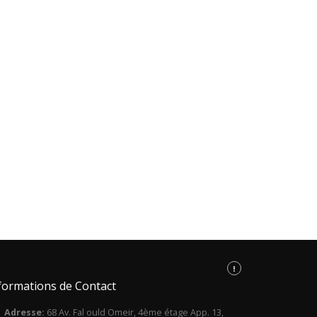
formations de Contact
Adresse:
68 Av. Fal ould Omeir, 4ème étage App. 13,