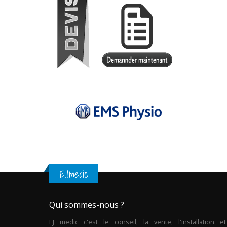
EJmedic
Qui sommes-nous ?
EJ medic c'est le conseil, la vente, l'installation et