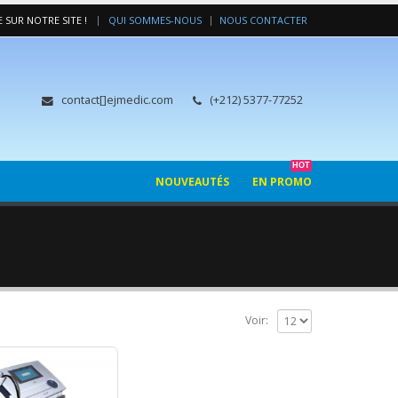
|
 SUR NOTRE SITE !
QUI SOMMES-NOUS
NOUS CONTACTER
contact[]ejmedic.com
(+212) 5377-77252
HOT
NOUVEAUTÉS
EN PROMO
Voir: