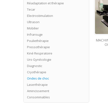
Réadaptation et thérapie
Tecar
Electrostimulation
Ultrason
Mobilier
Infrarouge
MACHIN
Pouliethérapie
O
Pressothérapie
Kiné Respiratoire
Uro Gynécologie
Diagnostic
Cryothérapie
Ondes de choc
Laserthérapie
Amincissement
Consommables