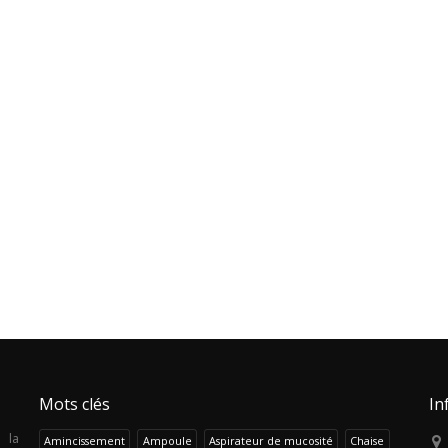
Mots clés
In
 la
Amincissement
Ampoule
Aspirateur de mucosité
Chaise