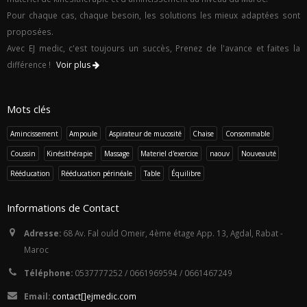
Pour chaque cas, chaque besoin, les solutions les mieux adaptées sont
proposées.
Avec EJ medic, c'est toujours un succès, Prenez de l'avance et faites la
différence !
Voir plus
Mots clés
Amincissement
Ampoule
Aspirateur de mucosité
Chaise
Consommable
Coussin
Kinésithérapie
Massage
Materiel d'exercice
naouv
Nouveauté
Rééducation
Rééducation périnéale
Table
Équilibre
Informations de Contact
Adresse:
68 Av. Fal ould Omeir, 4ème étage App. 13, Agdal, Rabat -
Maroc
Téléphone:
0537777252 / 0661969594 / 0661467249
Email:
con
tact
[]ej
med
i
c.c
om