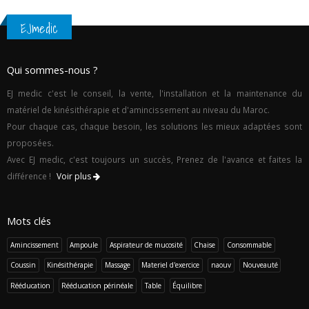
EJmedic
Qui sommes-nous ?
EJ medic c'est le conseil, la vente, l'installation et la maintenance du
matériel de kinésithérapie et d'amincissement au niveau du Maroc.
Pour chaque cas, chaque besoin, les solutions les mieux adaptées sont
proposées.
Avec EJ medic, c'est toujours un succès, Prenez de l'avance et faites la
différence !
Voir plus
Mots clés
Amincissement
Ampoule
Aspirateur de mucosité
Chaise
Consommable
Coussin
Kinésithérapie
Massage
Materiel d'exercice
naouv
Nouveauté
Rééducation
Rééducation périnéale
Table
Équilibre