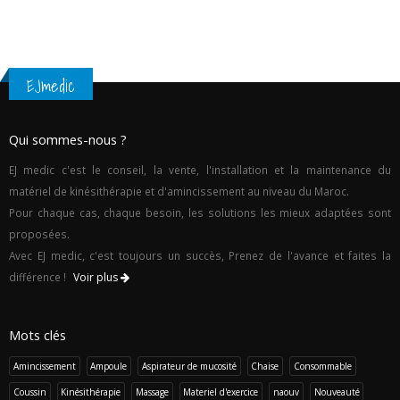
EJmedic
Qui sommes-nous ?
EJ medic c'est le conseil, la vente, l'installation et la maintenance du
matériel de kinésithérapie et d'amincissement au niveau du Maroc.
Pour chaque cas, chaque besoin, les solutions les mieux adaptées sont
proposées.
Avec EJ medic, c'est toujours un succès, Prenez de l'avance et faites la
différence !
Voir plus
Mots clés
Amincissement
Ampoule
Aspirateur de mucosité
Chaise
Consommable
Coussin
Kinésithérapie
Massage
Materiel d'exercice
naouv
Nouveauté