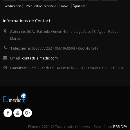
Rééducation
Rééducation périnéale
Table
Équilibre
Informations de Contact
Adresse:
68 Av. Fal ould Omeir, 4ème étage App. 13, Agdal, Rabat -
Maroc
Téléphone:
0537777252 / 0661969594 / 0661467249
Email:
con
tact
[]ej
med
i
c.c
om
Horaires:
Lundi - Vendredi De 08:30 à 17:30 / Samedi De 9:30 à 12:30
EJmedic 2021 © Tous droits réservés | Réalisé par
BBR DEV