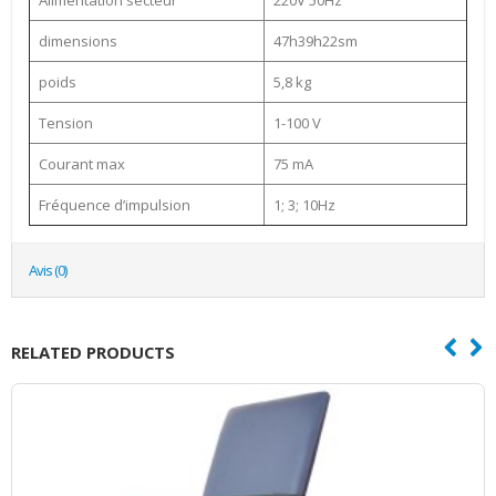
dimensions
47h39h22sm
poids
5,8 kg
Tension
1-100 V
Courant max
75 mA
Fréquence d’impulsion
1; 3; 10Hz
Avis (0)
RELATED PRODUCTS