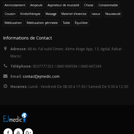
Amincissement
Ampoule
Aspirateur de mucosité
Chaise
Consommable
Coussin
Kinésithérapie
Massage
Materiel d'exercice
naouv
Nouveauté
Rééducation
Rééducation périnéale
Table
Équilibre
Informations de Contact
Adresse:
68 Av. Fal ould Omeir, 4ème étage App. 13, Agdal, Rabat -
Maroc
Téléphone:
0537777252 / 0661969594 / 0661467249
Email:
con
tact
[]ej
med
i
c.c
om
Horaires:
Lundi - Vendredi De 08:30 à 17:30 / Samedi De 9:30 à 12:30