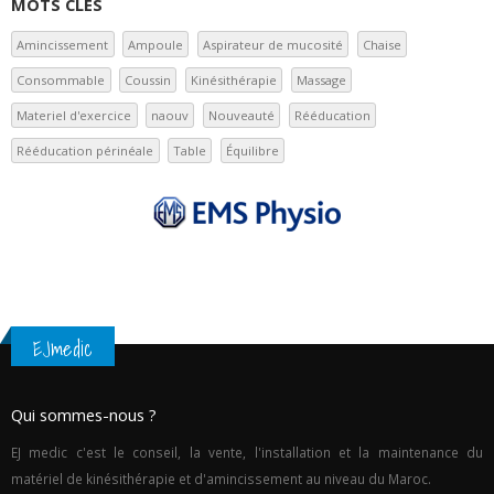
MOTS CLÉS
Amincissement
Ampoule
Aspirateur de mucosité
Chaise
Consommable
Coussin
Kinésithérapie
Massage
Materiel d'exercice
naouv
Nouveauté
Rééducation
Rééducation périnéale
Table
Équilibre
EJmedic
Qui sommes-nous ?
EJ medic c'est le conseil, la vente, l'installation et la maintenance du
matériel de kinésithérapie et d'amincissement au niveau du Maroc.