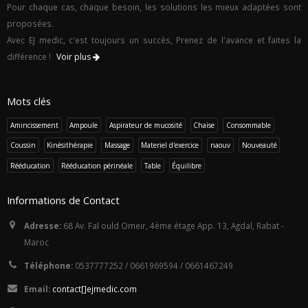
Pour chaque cas, chaque besoin, les solutions les mieux adaptées sont
proposées.
Avec EJ medic, c'est toujours un succès, Prenez de l'avance et faites la
différence !
Voir plus
Mots clés
Amincissement
Ampoule
Aspirateur de mucosité
Chaise
Consommable
Coussin
Kinésithérapie
Massage
Materiel d'exercice
naouv
Nouveauté
Rééducation
Rééducation périnéale
Table
Équilibre
Informations de Contact
Adresse:
68 Av. Fal ould Omeir, 4ème étage App. 13, Agdal, Rabat -
Maroc
Téléphone:
0537777252 / 0661969594 / 0661467249
Email:
con
tact
[]ej
med
i
c.c
om