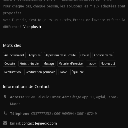
Pour chaque cas, chaque besoin, les solutions les mieux adaptées sont
proposées.
Avec EJ medic, c'est toujours un succès, Prenez de l'avance et faites la
différence !
Voir plus
Mots clés
Amincissement
Ampoule
Aspirateur de mucosité
Chaise
Consommable
Coussin
Kinésithérapie
Massage
Materiel d'exercice
naouv
Nouveauté
Rééducation
Rééducation périnéale
Table
Équilibre
Informations de Contact
Adresse:
68 Av. Fal ould Omeir, 4ème étage App. 13, Agdal, Rabat -
Maroc
Téléphone:
0537777252 / 0661969594 / 0661467249
Email:
con
tact
[]ej
med
i
c.c
om