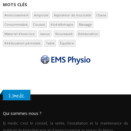
MOTS CLÉS
Amincissement
Ampoule
Aspirateur de mucosité
Chaise
Consommable
Coussin
Kinésithérapie
Massage
Materiel d'exercice
naouv
Nouveauté
Rééducation
Rééducation périnéale
Table
Équilibre
EJmedic
Qui sommes-nous ?
EJ medic c'est le conseil, la vente, l'installation et la maintenance du
matériel de kinésithérapie et d'amincissement au niveau du Maroc.