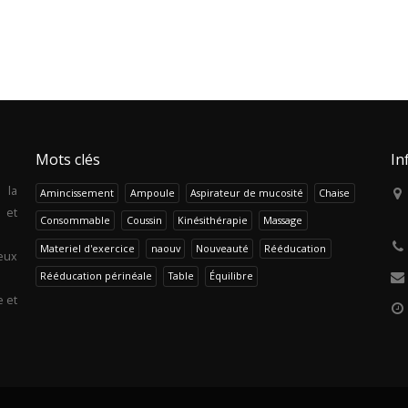
Mots clés
In
 la
Amincissement
Ampoule
Aspirateur de mucosité
Chaise
 et
Consommable
Coussin
Kinésithérapie
Massage
Materiel d'exercice
naouv
Nouveauté
Rééducation
eux
Rééducation périnéale
Table
Équilibre
e et