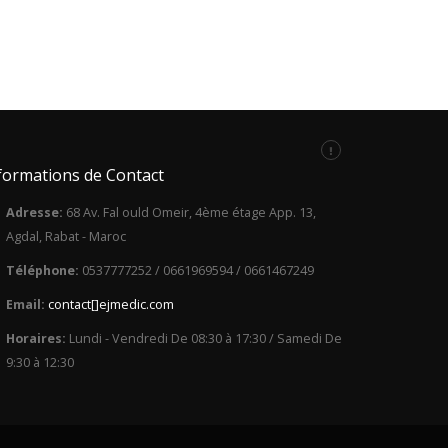
SANS DOSSIER
formations de Contact
Adresse:
68 Av. Fal ould Omeir, 4ème étage App. 13,
Agdal, Rabat - Maroc
Téléphone:
0537777252 / 0661969594 / 0661467249
Email:
con
tact
[]ej
med
i
c.c
om
Horaires:
Lundi - Vendredi De 08:30 à 17:30 / Samedi De
9:30 à 12:30