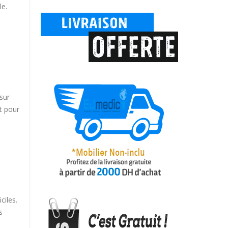
le.
sur
t pour
ciles.
s