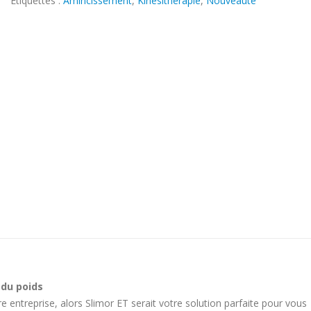
Étiquettes :
Amincissement
,
Kinésithérapie
,
Nouveauté
 du poids
 entreprise, alors Slimor ET serait votre solution parfaite pour vous