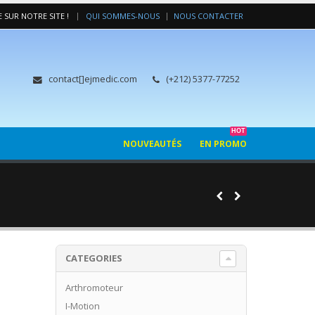
|
 SUR NOTRE SITE !
QUI SOMMES-NOUS
NOUS CONTACTER
contact[]ejmedic.com
(+212) 5377-77252
HOT
NOUVEAUTÉS
EN PROMO
CATEGORIES
Arthromoteur
I-Motion