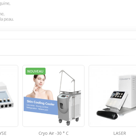
° C
LASER
NEUROTRAC SIM