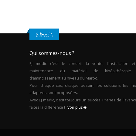
EJmedic
Qui sommes-nous ?
EJ medic c'est le conseil, la vente, l'installation et
maintenance du matériel de kinésithérapie
d'amincissement au niveau du Maroc.
Pour chaque cas, chaque besoin, les solutions les mi
adaptées sont proposées.
Avec EJ medic, c'est toujours un succès, Prenez de l'avanc
faites la différence !
Voir plus