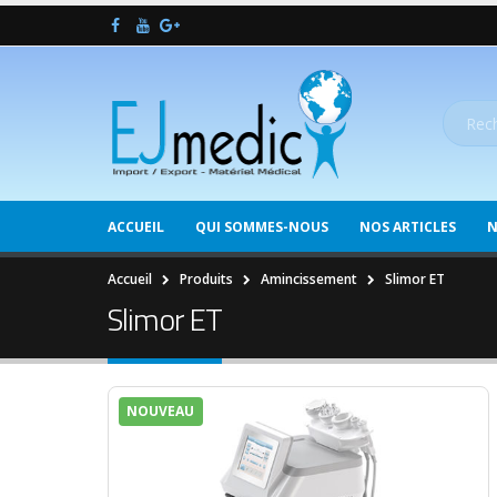
ACCUEIL
QUI SOMMES-NOUS
NOS ARTICLES
N
Accueil
Produits
Amincissement
Slimor ET
Slimor ET
NOUVEAU