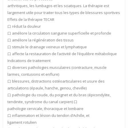
arthritiques, les lumbagos et les sciatiques. La thérapie est
largement utile pour traiter tous les types de blessures sportives
Effets de la thérapie TECAR
⼝ réduit la douleur
⼝ améliore la circulation sanguine superficielle et profonde
⼝ améliore la régénération des tissus
⼝ stimule le drainage veineux et lymphatique
⼝ affecte la restauration de l’activité de l’équilibre métabolique
Indications de traitement
⼝ diverses pathologies musculaires (contracture, muscle
larmes, contusions et enflure)
⼝ blessures, distractions ostéoarticulaires et usure des
articulations (épaule, hanche, genou, cheville)
⼝ pathologie du coude, du poignet et du bras (épicondylite,
tendinite, syndrome du canal carpien) ⼝
pathologie cervicale, thoracique et lombaire
⼝ inflammation et lésion du tendon d’Achille, et
ligament rotulien