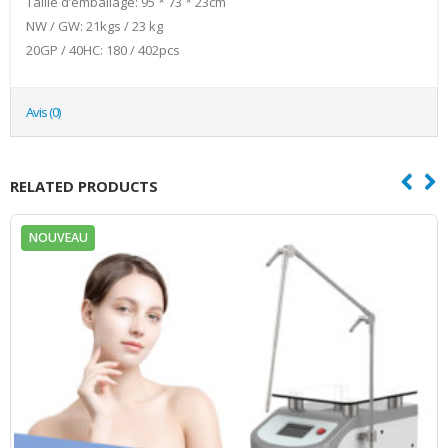
Taille d’emballage: 95 * 73 * 23cm
NW / GW: 21kgs / 23 kg
20GP / 40HC: 180 / 402pcs
Avis (0)
RELATED PRODUCTS