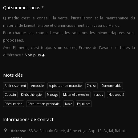
Qui sommes-nous ?
EJ medic c'est le conseil, la vente, l'installation et la maintenance du
matériel de kinésithérapie et d'amincissement au niveau du Maroc.
Pour chaque cas, chaque besoin, les solutions les mieux adaptées sont
proposées.
Avec EJ medic, c'est toujours un succès, Prenez de l'avance et faites la
différence !
Voir plus
Mots clés
Amincissement
Ampoule
Aspirateur de mucosité
Chaise
Consommable
Coussin
Kinésithérapie
Massage
Materiel d'exercice
naouv
Nouveauté
Rééducation
Rééducation périnéale
Table
Équilibre
Informations de Contact
Adresse:
68 Av. Fal ould Omeir, 4ème étage App. 13, Agdal, Rabat -
Maroc