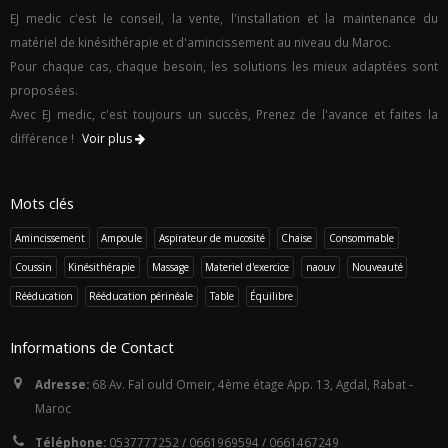
EJ medic c'est le conseil, la vente, l'installation et la maintenance du
matériel de kinésithérapie et d'amincissement au niveau du Maroc.
Pour chaque cas, chaque besoin, les solutions les mieux adaptées sont
proposées.
Avec EJ medic, c'est toujours un succès, Prenez de l'avance et faites la
différence !
Voir plus
Mots clés
Amincissement
Ampoule
Aspirateur de mucosité
Chaise
Consommable
Coussin
Kinésithérapie
Massage
Materiel d'exercice
naouv
Nouveauté
Rééducation
Rééducation périnéale
Table
Équilibre
Informations de Contact
Adresse:
68 Av. Fal ould Omeir, 4ème étage App. 13, Agdal, Rabat -
Maroc
Téléphone:
0537777252 / 0661969594 / 0661467249