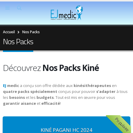
Accueil
Nos Packs
Nos Packs
Découvrez
Nos Packs Kiné
EJ
medic
a conçu son offre dédiée aux
kinésithérapeutes
en
quatre packs
spécialement
conçus pour pouvoir
s’adapter
à tous
les
besoins
et les
budgets
. Tout est mis en œuvre pour vous
garantir
aisance
et
efficacité
!
Populaire
KINÉ PAGANI HC 2024