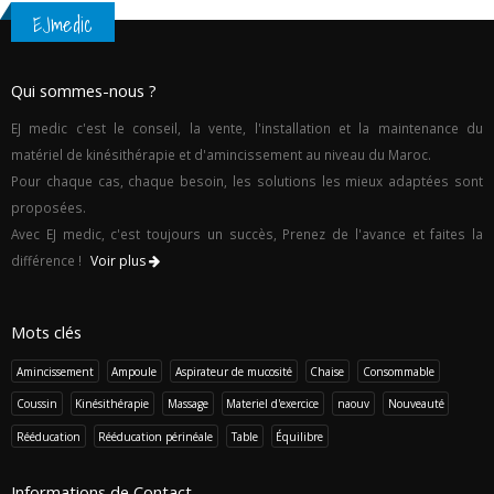
EJmedic
Qui sommes-nous ?
EJ medic c'est le conseil, la vente, l'installation et la maintenance du
matériel de kinésithérapie et d'amincissement au niveau du Maroc.
Pour chaque cas, chaque besoin, les solutions les mieux adaptées sont
proposées.
Avec EJ medic, c'est toujours un succès, Prenez de l'avance et faites la
différence !
Voir plus
Mots clés
Amincissement
Ampoule
Aspirateur de mucosité
Chaise
Consommable
Coussin
Kinésithérapie
Massage
Materiel d'exercice
naouv
Nouveauté
Rééducation
Rééducation périnéale
Table
Équilibre
Informations de Contact