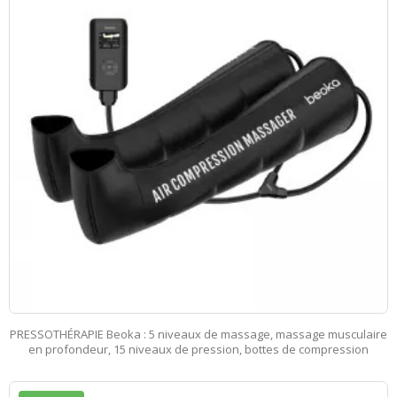
PRESSOTHÉRAPIE Beoka : 5 niveaux de massage, massage musculaire
en profondeur, 15 niveaux de pression, bottes de compression