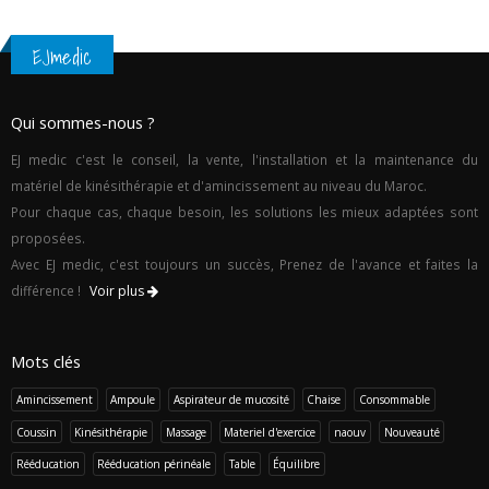
EJmedic
Qui sommes-nous ?
EJ medic c'est le conseil, la vente, l'installation et la maintenance du
matériel de kinésithérapie et d'amincissement au niveau du Maroc.
Pour chaque cas, chaque besoin, les solutions les mieux adaptées sont
proposées.
Avec EJ medic, c'est toujours un succès, Prenez de l'avance et faites la
différence !
Voir plus
Mots clés
Amincissement
Ampoule
Aspirateur de mucosité
Chaise
Consommable
Coussin
Kinésithérapie
Massage
Materiel d'exercice
naouv
Nouveauté
Rééducation
Rééducation périnéale
Table
Équilibre