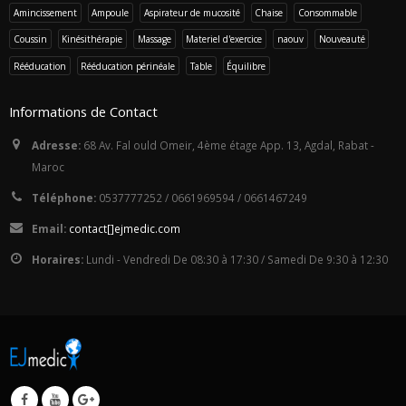
Amincissement
Ampoule
Aspirateur de mucosité
Chaise
Consommable
Coussin
Kinésithérapie
Massage
Materiel d'exercice
naouv
Nouveauté
Rééducation
Rééducation périnéale
Table
Équilibre
Informations de Contact
Adresse:
68 Av. Fal ould Omeir, 4ème étage App. 13, Agdal, Rabat -
Maroc
Téléphone:
0537777252 / 0661969594 / 0661467249
Email:
con
tact
[]ej
med
i
c.c
om
Horaires:
Lundi - Vendredi De 08:30 à 17:30 / Samedi De 9:30 à 12:30