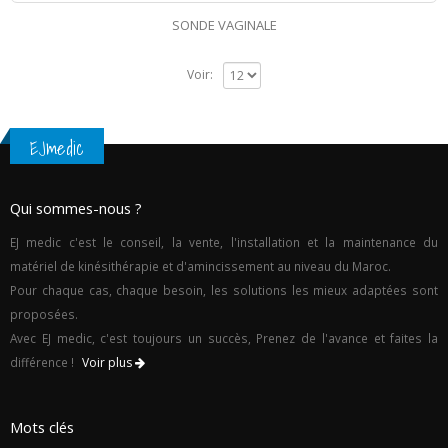
SONDE VAGINALE
Voir:
EJmedic
Qui sommes-nous ?
EJ medic c'est le conseil, la vente, l'installation et la maintenance du
matériel de kinésithérapie et d'amincissement au niveau du Maroc.
Pour chaque cas, chaque besoin, les solutions les mieux adaptées sont
proposées.
Avec EJ medic, c'est toujours un succès, Prenez de l'avance et faites la
différence !
Voir plus
Mots clés