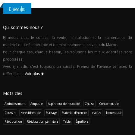
EJmedic
Qui sommes-nous ?
EJ medic c'est le conseil, la vente, l'installation et la maintenance du
matériel de kinésithérapie et d'amincissement au niveau du Maroc.
Pour chaque cas, chaque besoin, les solutions les mieux adaptées sont
proposées.
Avec EJ medic, c'est toujours un succès, Prenez de l'avance et faites la
différence !
Voir plus
Mots clés
Amincissement
Ampoule
Aspirateur de mucosité
Chaise
Consommable
Coussin
Kinésithérapie
Massage
Materiel d'exercice
naouv
Nouveauté
Rééducation
Rééducation périnéale
Table
Équilibre