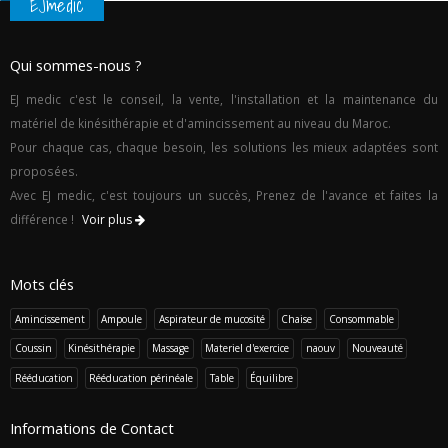
EJmedic
Qui sommes-nous ?
EJ medic c'est le conseil, la vente, l'installation et la maintenance du
matériel de kinésithérapie et d'amincissement au niveau du Maroc.
Pour chaque cas, chaque besoin, les solutions les mieux adaptées sont
proposées.
Avec EJ medic, c'est toujours un succès, Prenez de l'avance et faites la
différence !
Voir plus
Mots clés
Amincissement
Ampoule
Aspirateur de mucosité
Chaise
Consommable
Coussin
Kinésithérapie
Massage
Materiel d'exercice
naouv
Nouveauté
Rééducation
Rééducation périnéale
Table
Équilibre
Informations de Contact