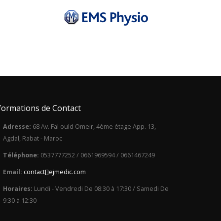
formations de Contact
Adresse:
68 Av. Fal ould Omeir, 4ème étage App. 13,
Agdal, Rabat - Maroc
Téléphone:
0537777252 / 0661969594 / 0661467249
Email:
con
tact
[]ej
med
i
c.c
om
Horaires:
Lundi - Vendredi De 08:30 à 17:30 / Samedi De
9:30 à 12:30