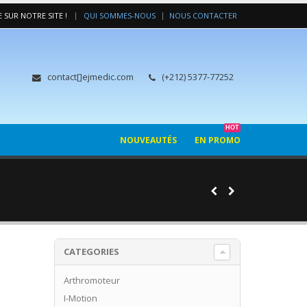
|
 SUR NOTRE SITE !
QUI SOMMES-NOUS
NOUS CONTACTER
contact[]ejmedic.com
(+212) 5377-77252
HOT
NOUVEAUTÉS
EN PROMO
CATEGORIES
Arthromoteur
I-Motion