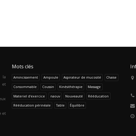
Mots clés
In
 la
Amincissement
Ampoule
Aspirateur de mucosité
Chaise
 et
Consommable
Coussin
Kinésithérapie
Massage
Materiel d'exercice
naouv
Nouveauté
Rééducation
eux
Rééducation périnéale
Table
Équilibre
e et