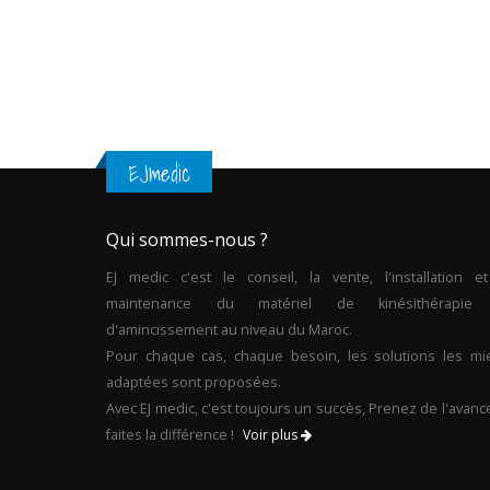
EJmedic
Qui sommes-nous ?
EJ medic c'est le conseil, la vente, l'installation et
maintenance du matériel de kinésithérapie
d'amincissement au niveau du Maroc.
Pour chaque cas, chaque besoin, les solutions les mi
adaptées sont proposées.
Avec EJ medic, c'est toujours un succès, Prenez de l'avanc
faites la différence !
Voir plus