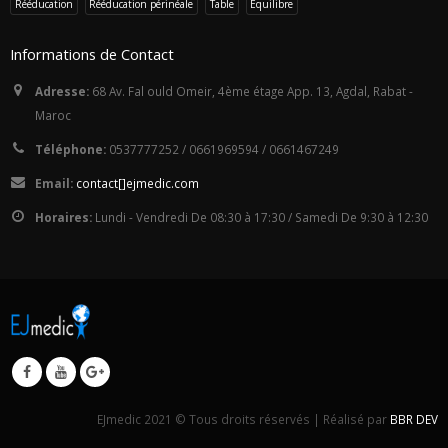
Rééducation
Rééducation périnéale
Table
Équilibre
Informations de Contact
Adresse:
68 Av. Fal ould Omeir, 4ème étage App. 13, Agdal, Rabat -
Maroc
Téléphone:
0537777252 / 0661969594 / 0661467249
Email:
con
tact
[]ej
med
i
c.c
om
Horaires:
Lundi - Vendredi De 08:30 à 17:30 / Samedi De 9:30 à 12:30
EJmedic 2021 © Tous droits réservés | Réalisé par
BBR DEV