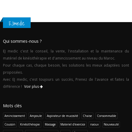
EJmedic
Qui sommes-nous ?
EJ medic c'est le conseil, la vente, l'installation et la maintenance du
matériel de kinésithérapie et d'amincissement au niveau du Maroc.
Pour chaque cas, chaque besoin, les solutions les mieux adaptées sont
proposées.
Avec EJ medic, c'est toujours un succès, Prenez de l'avance et faites la
différence !
Voir plus
Mots clés
Amincissement
Ampoule
Aspirateur de mucosité
Chaise
Consommable
Coussin
Kinésithérapie
Massage
Materiel d'exercice
naouv
Nouveauté