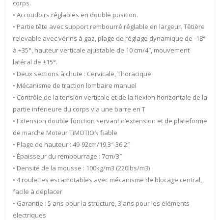
corps.
• Accoudoirs réglables en double position.
• Partie tête avec support rembourré réglable en largeur. Têtière
relevable avec vérins à gaz, plage de réglage dynamique de -18°
à +35°, hauteur verticale ajustable de 10 cm/4″, mouvement
latéral de ±15°.
• Deux sections à chute : Cervicale, Thoracique
• Mécanisme de traction lombaire manuel
• Contrôle de la tension verticale et de la flexion horizontale de la
partie inférieure du corps via une barre en T
• Extension double fonction servant d’extension et de plateforme
de marche Moteur TiMOTION fiable
• Plage de hauteur : 49-92cm/19.3″-36.2″
• Épaisseur du rembourrage : 7cm/3″
• Densité de la mousse : 100kg/m3 (220lbs/m3)
• 4 roulettes escamotables avec mécanisme de blocage central,
facile à déplacer
• Garantie : 5 ans pour la structure, 3 ans pour les éléments
électriques