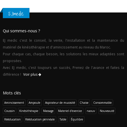
EJmedic
Qui sommes-nous ?
EJ medic c'est le conseil, la vente, l'installation et la maintenance du
matériel de kinésithérapie et d'amincissement au niveau du Maroc.
Pour chaque cas, chaque besoin, les solutions les mieux adaptées sont
proposées.
Avec EJ medic, c'est toujours un succès, Prenez de l'avance et faites la
différence !
Voir plus
Mots clés
Amincissement
Ampoule
Aspirateur de mucosité
Chaise
Consommable
Coussin
Kinésithérapie
Massage
Materiel d'exercice
naouv
Nouveauté
Rééducation
Rééducation périnéale
Table
Équilibre